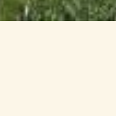
Ihre Anfrage an den
Fuchsleitenhof
Unverbindlich anfragen und Ihren
Bauernhofurlaub in Kaltern planen
LETZTE VERFÜGBARKEITEN 2026:
- ab 19. September